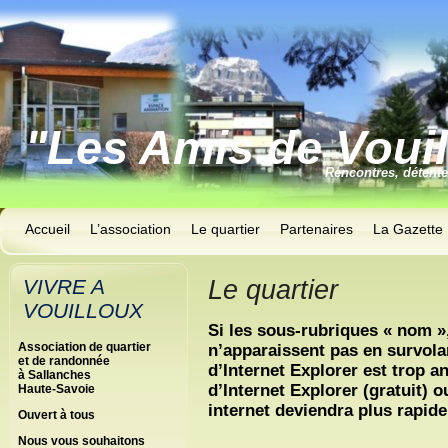
"Les Amis de Voui
Rencontres, détent
Accueil
L’association
Le quartier
Partenaires
La Gazette
VIVRE A
Le quartier
VOUILLOUX
Si les sous-rubriques « nom »
Association de quartier
n’apparaissent pas en survolant
et de randonnée
d’Internet Explorer est trop a
à Sallanches
d’Internet Explorer (gratuit) o
Haute-Savoie
internet deviendra plus rapide
Ouvert à tous
Nous vous souhaitons