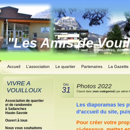
"Les Amis de Voui
Rencontres, détent
Accueil
L’association
Le quartier
Partenaires
La Gazette
VIVRE A
Déc
Photos 2022
31
VOUILLOUX
non catégorisé
Classé dans (
) par admin 
Association de quartier
Les diaporamas les p
et de randonnée
à Sallanches
d’accueil du site, pui
Haute-Savoie
Ouvert à tous
Pour créer
votre prop
Nous vous souhaitons
ci-dessous, mettez en p