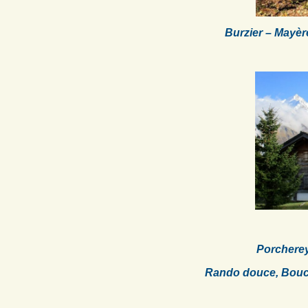
Burzier – Mayè
Porcherey
Rando douce, Boucle