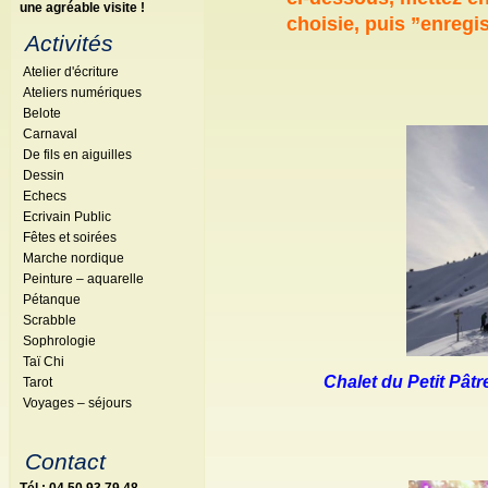
une agréable visite !
choisie, puis ”enregi
Activités
Atelier d'écriture
Ateliers numériques
Belote
Carnaval
De fils en aiguilles
Dessin
Echecs
Ecrivain Public
Fêtes et soirées
Marche nordique
Peinture – aquarelle
Pétanque
Scrabble
Sophrologie
Taï Chi
Chalet du Petit Pât
Tarot
Voyages – séjours
Contact