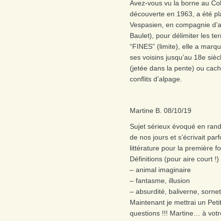
Avez-vous vu la borne au Col 
découverte en 1963, a été pl
Vespasien, en compagnie d’au
Baulet), pour délimiter les t
“FINES” (limite), elle a marqu
ses voisins jusqu’au 18e sièc
(jetée dans la pente) ou cach
conflits d’alpage.
Martine B. 08/10/19
Sujet sérieux évoqué en rand
de nos jours et s’écrivait pa
littérature pour la première f
Définitions (pour aire court !) 
– animal imaginaire
– fantasme, illusion
– absurdité, baliverne, sornet
Maintenant je mettrai un Pet
questions !!! Martine… à votr