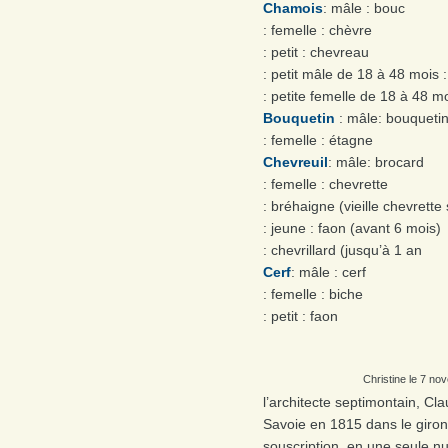
Chamois
: mâle : bouc
: femelle : chèvre
: petit : chevreau
: petit mâle de 18 à 48 mois :
: petite femelle de 18 à 48 mo
Bouquetin
: mâle: bouqueti
: femelle : étagne
Chevreuil
: mâle: brocard
: femelle : chevrette
: bréhaigne (vieille chevrette 
: jeune : faon (avant 6 mois)
: chevrillard (jusqu’à 1 an
Cerf
: mâle : cerf
: femelle : biche
: petit : faon
Christine le 7 no
l’architecte septimontain, Cl
Savoie en 1815 dans le giron
souscription, en une seule nu