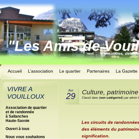
"Les Amis de Voui
Rencontres, détent
Accueil
L’association
Le quartier
Partenaires
La Gazette
VIVRE A
Avr
Culture, patrimoin
29
VOUILLOUX
non catégorisé
Classé dans (
) par admin 
Association de quartier
.
et de randonnée
à Sallanches
Haute-Savoie
Les circuits de randonnées
des éléments du patrimoine 
Ouvert à tous
signification.
Nous vous souhaitons