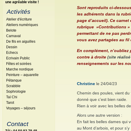
une agréable visite !
Sont reproduits ci-dessou
Activités
les adhérents
dans la rubr
Atelier d'écriture
page d’accueil). Ce carnet 
Ateliers numériques
rubrique »Contributions » 
Belote
permettant de ne pas perdr
Carnaval
vous avez partagées au fil
De fils en aiguilles
Dessin
En complément, n’oubliez p
Echecs
contre à droite
(site réalis
Ecrivain Public
renseignements
sur les no
Fêtes et soirées
Marche nordique
Peinture – aquarelle
Pétanque
Christine
le 24/04/23
Scrabble
Sophrologie
Chemin des poules, vient du f
Taï Chi
donné que c’est bien raide.
Tarot
Rien à voir avec les belles d
Voyages – séjours
Alors une autre version :
En fait les belles dames qui 
Contact
au Mont d’arbois, et pour s’y 