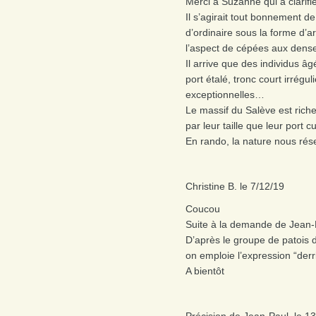
Merci à Suzanne qui a clarifi
Il s’agirait tout bonnement d
d’ordinaire sous la forme d’a
l’aspect de cépées aux denses
Il arrive que des individus âg
port étalé, tronc court irrégu
exceptionnelles…
Le massif du Salève est rich
par leur taille que leur port 
En rando, la nature nous rése
Christine B. le 7/12/19
Coucou
Suite à la demande de Jean-P
D’après le groupe de patois 
on emploie l’expression “derr
A bientôt
Précision de Jean-Paul, le 1