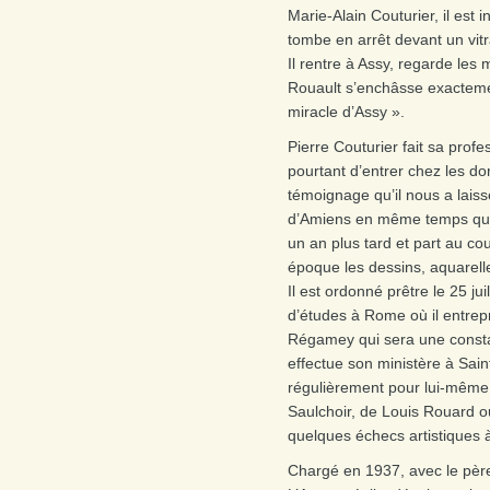
Marie-Alain Couturier, il est in
tombe en arrêt devant un vitr
Il rentre à Assy, regarde les
Rouault s’enchâsse exactement
miracle d’Assy ».
Pierre Couturier fait sa profes
pourtant d’entrer chez les do
témoignage qu’il nous a laiss
d’Amiens en même temps que q
un an plus tard et part au cou
époque les dessins, aquarelle
Il est ordonné prêtre le 25 ju
d’études à Rome où il entr
Régamey qui sera une consta
effectue son ministère à Sain
régulièrement pour lui-même
Saulchoir, de Louis Rouard o
quelques échecs artistiques 
Chargé en 1937, avec le pèr