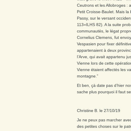
Ceutrons et les Allobroges : a
Petit Croisse-Baulet. Mais la 
Passy, sur le versant occiden
113=ILHS 82). A la suite pro
communautés, le légat propr
Cornelius Clemens, fut envoy
Vespasien pour fixer définiti
appartenaient à deux province
l’Arve, qui avait appartenu ju
Vienne lors de cette opératio
Vienne étaient affectés les v
montagne.”
Et ben, çà date pas d’hier n
sache plus pourquoi il faut se
Christine B. le 27/10/19
Je ne peux pas marcher avec v
des petites choses sur le pat