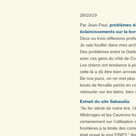
28/10/19
Par Jean-Paul,
problèmes 
éclaircissements sur la bo
Deux ou trois réflexions prof
Je vais fouiller dans mes arc
Des problèmes entre la Gietta
avec ces gens du côté de Co
Les chiens ont tendance à pis
celle-là a dû être bien arrosé
De nos jours, on ne met plus
bouts de ferraille peints en
reboucler sur les latins, bien 
Extrait du site Sabaudia
:
“Au Ier siècle de notre ère, l
Allobroges et les Ceutrons fur
certainement sur l’utilisation
frontières à la limite des c
était gravé le mot FINES ” limi