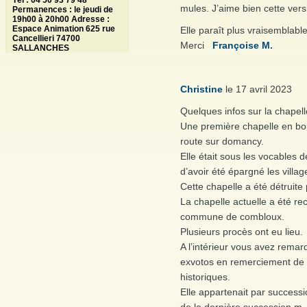
Tél : 04 50 93 79 48
mules. J’aime bien cette vers
Permanences : le jeudi de
19h00 à 20h00 Adresse :
Espace Animation 625 rue
Elle paraît plus vraisemblabl
Cancellieri 74700
Merci
Françoise M.
SALLANCHES
Christine
le 17 avril 2023
Quelques infos sur la chapell
Une première chapelle en boi
route sur domancy.
Elle était sous les vocables 
d’avoir été épargné les villa
Cette chapelle a été détruite 
La chapelle actuelle a été re
commune de combloux.
Plusieurs procès ont eu lieu.
A l’intérieur vous avez rema
exvotos en remerciement de 
historiques.
Elle appartenait par successi
de la dernière succession m