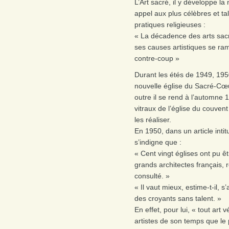
L’Art sacré, il y développe l
appel aux plus célèbres et ta
pratiques religieuses :
« La décadence des arts sacré
ses causes artistiques se ra
contre-coup »
Durant les étés de 1949, 1950
nouvelle église du Sacré-Cœu
outre il se rend à l’automne
vitraux de l’église du couvent
les réaliser.
En 1950, dans un article int
s’indigne que :
« Cent vingt églises ont pu ê
grands architectes français, 
consulté. »
« Il vaut mieux, estime-t-il,
des croyants sans talent. »
En effet, pour lui, « tout art
artistes de son temps que le 