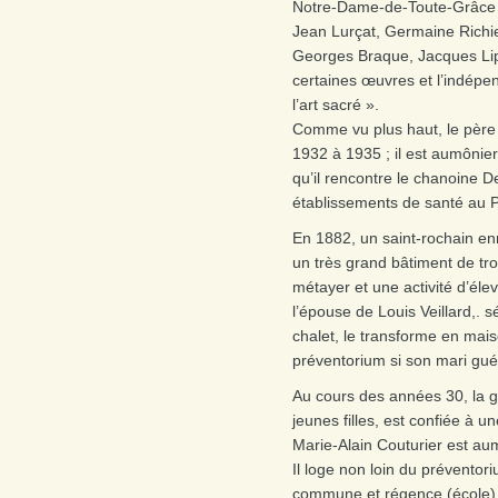
Notre-Dame-de-Toute-Grâce d
Jean Lurçat, Germaine Richie
Georges Braque, Jacques Lipc
certaines œuvres et l’indépe
l’art sacré ».
Comme vu plus haut, le père 
1932 à 1935 ; il est aumônier
qu’il rencontre le chanoine 
établissements de santé au 
En 1882, un saint-rochain enr
un très grand bâtiment de tro
métayer et une activité d’éle
l’épouse de Louis Veillard,. 
chalet, le transforme en mais
préventorium si son mari gué
Au cours des années 30, la g
jeunes filles, est confiée à
Marie-Alain Couturier est au
Il loge non loin du préventor
commune et régence (école) du