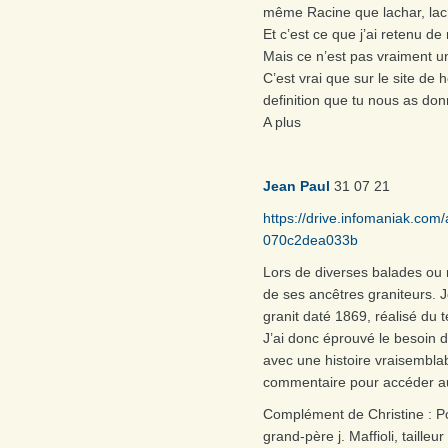
même Racine que lachar, lacha
Et c’est ce que j’ai retenu d
Mais ce n’est pas vraiment u
C’est vrai que sur le site de 
definition que tu nous as don
A plus
Jean Paul
31 07 21
https://drive.infomaniak.c
070c2dea033b
Lors de diverses balades ou
de ses ancêtres graniteurs. Je
granit daté 1869, réalisé du 
J’ai donc éprouvé le besoin d
avec une histoire vraisemblab
commentaire pour accéder au
Complément de Christine : Po
grand-père j. Maffioli, taill