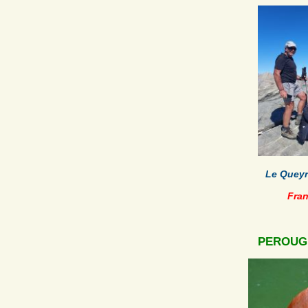
Le Queyr
Fra
PEROUGE