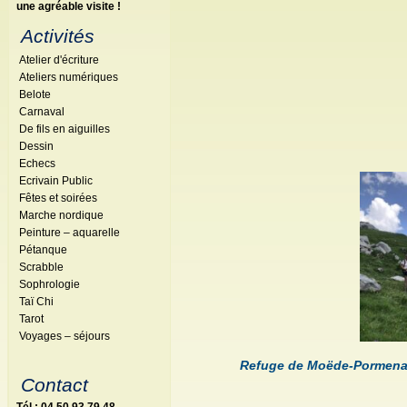
une agréable visite !
Activités
Atelier d'écriture
Ateliers numériques
Belote
Carnaval
De fils en aiguilles
Dessin
Echecs
Ecrivain Public
Fêtes et soirées
Marche nordique
Peinture – aquarelle
Pétanque
Scrabble
Sophrologie
Taï Chi
Tarot
Voyages – séjours
Refuge de Moëde-Pormenaz,
Contact