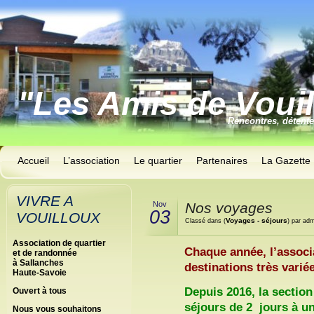
"Les Amis de Voui
Rencontres, détent
Accueil
L’association
Le quartier
Partenaires
La Gazette
VIVRE A
Nov
Nos voyages
03
VOUILLOUX
Voyages - séjours
Classé dans (
) par adm
Association de quartier
Chaque année, l’associ
et de randonnée
à Sallanches
destinations très vari
Haute-Savoie
Depuis 2016, la sectio
Ouvert à tous
séjours de 2 jours à u
Nous vous souhaitons