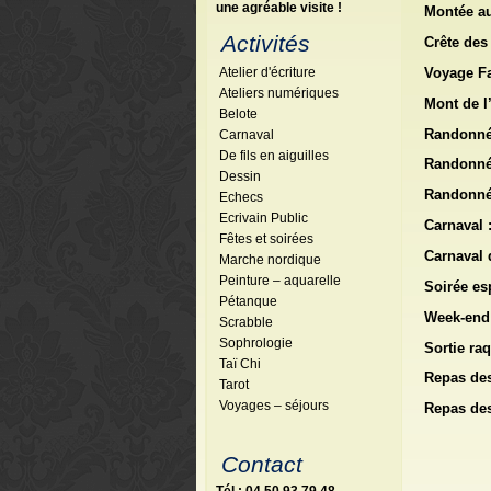
une agréable visite !
Montée au 
Activités
Crête des 
Voyage Fac
Atelier d'écriture
Ateliers numériques
Mont de l’
Belote
Randonnée
Carnaval
De fils en aiguilles
Randonnée
Dessin
Randonnée
Echecs
Ecrivain Public
Carnaval :
Fêtes et soirées
Carnaval 
Marche nordique
Peinture – aquarelle
Soirée es
Pétanque
Week-end 
Scrabble
Sophrologie
Sortie raq
Taï Chi
Repas de
Tarot
Voyages – séjours
Repas de
Contact