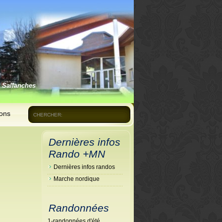
 Sallanches
ions
CHERCHER:
Dernières infos
Rando +MN
Dernières infos randos
Marche nordique
Randonnées
1-randonnées d'été