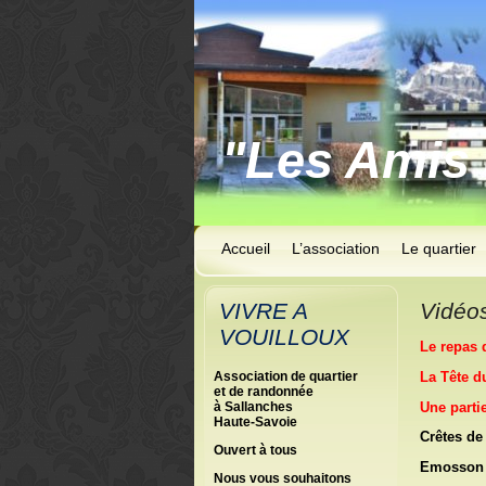
"Les Amis 
Accueil
L’association
Le quartier
VIVRE A
Vidéo
VOUILLOUX
Le repas 
La Tête d
Association de quartier
et de randonnée
Une partie
à Sallanches
Haute-Savoie
Crêtes de
Ouvert à tous
Emosson –
Nous vous souhaitons