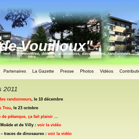
de Vouilloux"
Rencontres, détente, animations, découvertes, randonnées … à
Partenaires
La Gazette
Presse
Photos
Vidéos
Contribut
s 2011
des randonneurs
, le 10 décembre
u Treu
, le 23 octobre
 de pétanque, ça fait plaisir …
 Moëde et de Villy :
voir la vidéo
 traces de dinosaures :
voir la vidéo