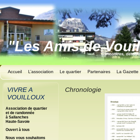
"Les Amis de Voui
Rencontres, détent
Accueil
L’association
Le quartier
Partenaires
La Gazette
VIVRE A
Chronologie
VOUILLOUX
Association de quartier
et de randonnée
à Sallanches
Haute-Savoie
Ouvert à tous
Nous vous souhaitons