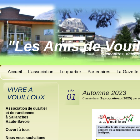
"Les Amis de Voui
Rencontres, détent
Accueil
L’association
Le quartier
Partenaires
La Gazette
VIVRE A
Déc
Automne 2023
01
VOUILLOUX
1-progr.été-aut 2025
Classé dans (
) par 
Association de quartier
et de randonnée
à Sallanches
Haute-Savoie
Ouvert à tous
Nous vous souhaitons