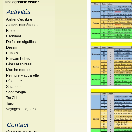
une agréable visite !
Activités
Atelier d'écriture
Ateliers numériques
Belote
Carnaval
De fils en aiguilles
Dessin
Echecs
Ecrivain Public
Fêtes et soirées
Marche nordique
Peinture – aquarelle
Pétanque
Scrabble
Sophrologie
Taï Chi
Tarot
Voyages – séjours
Contact