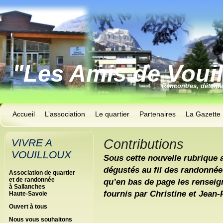
"Les Amis de Voui
Rencontres, détent
Accueil
L’association
Le quartier
Partenaires
La Gazette
VIVRE A
Contributions
VOUILLOUX
Sous cette nouvelle rubrique 
dégustés au fil des randonnées
Association de quartier
et de randonnée
qu’en bas de page les rensei
à Sallanches
fournis par Christine et Jean
Haute-Savoie
.
Ouvert à tous
Nous vous souhaitons