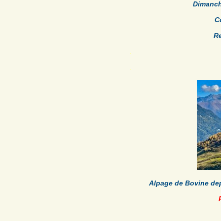
Dimanch
C
R
.
.
Alpage de Bovine depu