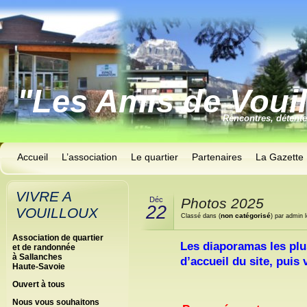
"Les Amis de Voui
Rencontres, détent
Accueil
L’association
Le quartier
Partenaires
La Gazette
VIVRE A
Déc
Photos 2025
22
VOUILLOUX
non catégorisé
Classé dans (
) par admin 
Association de quartier
Les diaporamas les plu
et de randonnée
à Sallanches
d’accueil du site, puis
Haute-Savoie
Ouvert à tous
Nous vous souhaitons