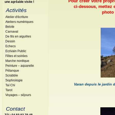
Pour créer votre propr
une agréable visite !
ci-dessous, mettez en
Activités
photo 
Atelier d'écriture
Ateliers numériques
Belote
Carnaval
De fils en aiguilles
Dessin
Echecs
Ecrivain Public
Fêtes et soirées
Marche nordique
Peinture – aquarelle
Pétanque
Scrabble
Sophrologie
Varan depuis le jardin
Taï Chi
Tarot
Voyages – séjours
Contact