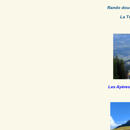
Rando douc
La T
Les Ayères