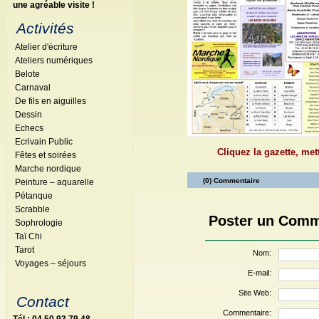
une agréable visite !
Activités
Atelier d'écriture
Ateliers numériques
Belote
Carnaval
De fils en aiguilles
Dessin
Echecs
Ecrivain Public
Cliquez la gazette, mett
Fêtes et soirées
Marche nordique
(0) Commentaire
Peinture – aquarelle
Pétanque
Scrabble
Poster un Comm
Sophrologie
Taï Chi
Tarot
Nom:
Voyages – séjours
E-mail:
Site Web:
Contact
Commentaire: