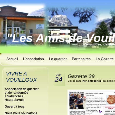
"Les Amis de Voui
Rencontres, détent
Accueil
L’association
Le quartier
Partenaires
La Gazette
VIVRE A
Juin
Gazette 39
24
VOUILLOUX
non catégorisé
Classé dans (
) par admin 
Association de quartier
et de randonnée
à Sallanches
Haute-Savoie
Ouvert à tous
Nous vous souhaitons