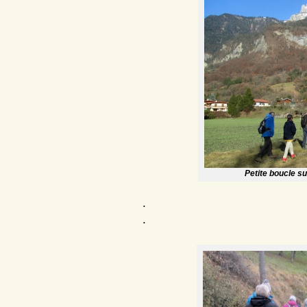
Petite boucle s
.
.