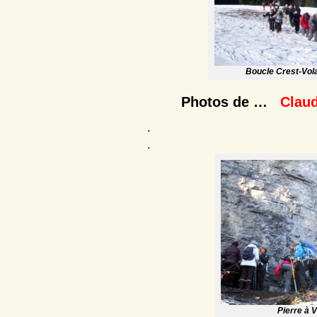
Boucle Crest-Vola
Photos de …
Clau
.
.
Pierre à 