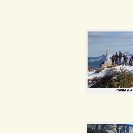
Pointe d’A
.
.