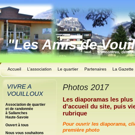
"Les Amis de Voui
Rencontres, détent
Accueil
L’association
Le quartier
Partenaires
La Gazette
VIVRE A
Photos 2017
VOUILLOUX
Les diaporamas les plus 
Association de quartier
d’accueil du site, puis v
et de randonnée
rubrique
à Sallanches
Haute-Savoie
Pour ouvrir les diaporama, cl
Ouvert à tous
première photo
Nous vous souhaitons