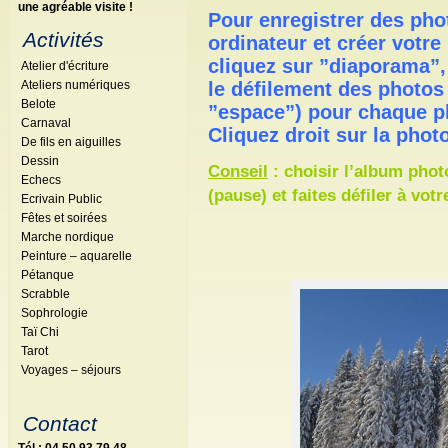
une agréable visite !
Pour enregistrer des pho
Activités
ordinateur et créer votre
cliquez sur ”diaporama”, 
Atelier d'écriture
Ateliers numériques
le défilement des photos
Belote
”espace”) pour chaque p
Carnaval
Cliquez droit sur la phot
De fils en aiguilles
Dessin
Conseil
: choisir l’album photo
Echecs
(pause) et faites défiler à vot
Ecrivain Public
Fêtes et soirées
Marche nordique
Peinture – aquarelle
Pétanque
Scrabble
Sophrologie
Taï Chi
Tarot
Voyages – séjours
Contact