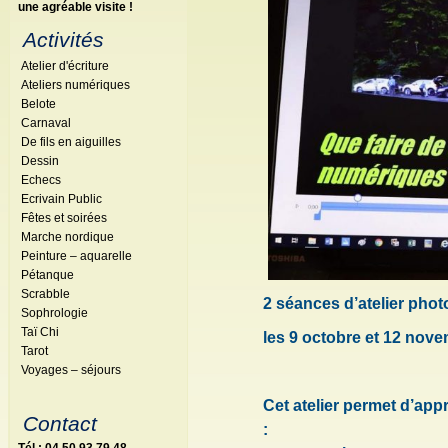
une agréable visite !
Activités
Atelier d'écriture
Ateliers numériques
Belote
Carnaval
De fils en aiguilles
Dessin
Echecs
Ecrivain Public
Fêtes et soirées
Marche nordique
Peinture – aquarelle
Pétanque
Scrabble
2 séances d’atelier pho
Sophrologie
Taï Chi
les 9 octobre et 12 nov
Tarot
Voyages – séjours
Cet atelier permet d’ap
Contact
: