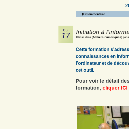
2
(0) Commentaire
Oct
Initiation à l’inform
17
Ateliers numériques
Classé dans (
) par 
Cette formation s’adres
connaissances en inform
l’ordinateur et de découv
cet outil.
Pour voir le détail d
formation,
cliquer ICI