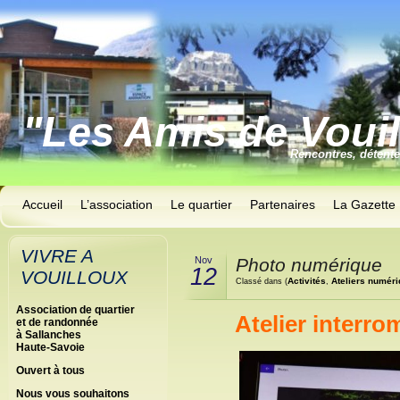
"Les Amis de Voui
Rencontres, détent
Accueil
L’association
Le quartier
Partenaires
La Gazette
VIVRE A
Nov
Photo numérique
12
VOUILLOUX
Activités
Ateliers numér
Classé dans (
,
Association de quartier
Atelier interr
et de randonnée
à Sallanches
Haute-Savoie
Ouvert à tous
Nous vous souhaitons