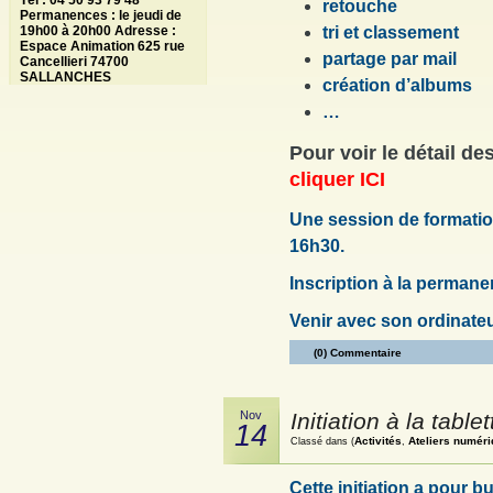
Tél : 04 50 93 79 48
retouche
Permanences : le jeudi de
19h00 à 20h00 Adresse :
tri et classement
Espace Animation 625 rue
partage par mail
Cancellieri 74700
SALLANCHES
création d’albums
…
Pour voir le détail d
cliquer ICI
Une session de formatio
16h30.
Inscription à la permane
Venir avec son ordinate
(0) Commentaire
Nov
Initiation à la tablet
14
Activités
Ateliers numér
Classé dans (
,
Cette initiation a pour bu