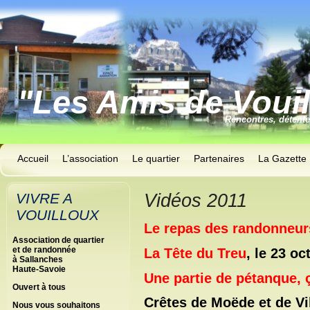
"Les Amis de Voui
Rencontres, détent
Accueil
L’association
Le quartier
Partenaires
La Gazette
VIVRE A
Vidéos 2011
VOUILLOUX
Le repas des randonneur
Association de quartier
et de randonnée
La Tête du Treu
, le 23 oc
à Sallanches
Haute-Savoie
Une partie de pétanque, ç
Ouvert à tous
Crêtes de Moëde et de Vi
Nous vous souhaitons