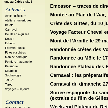
une agréable visite !
Emosson – traces de din
Activités
Montée au Plan de l’Aar, l
Atelier d'écriture
Ateliers numériques
Crête des Gittes, du 10 ju
Belote
Carnaval
Voyage Facteur Cheval et 
De fils en aiguilles
Dessin
Mont de l’Arpille le 29 ma
Echecs
Ecrivain Public
Randonnée crêtes des Voi
Fêtes et soirées
Randonnée au Môle le 17 
Marche nordique
Peinture – aquarelle
Randonnée Plateau des Bo
Pétanque
Scrabble
Carnaval : les préparatif
Sophrologie
Taï Chi
Carnaval du dimanche 27 
Tarot
Voyages – séjours
Soirée espagnole du same
(extraits du film de Gille
Contact
Week-end Plateau du Reto