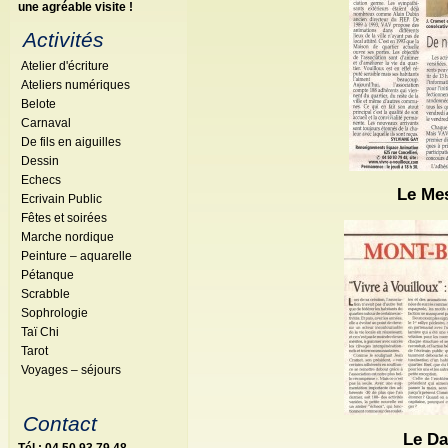
une agréable visite !
Activités
Atelier d'écriture
Ateliers numériques
Belote
Carnaval
De fils en aiguilles
Dessin
Echecs
Le Mes
Ecrivain Public
Fêtes et soirées
Marche nordique
Peinture – aquarelle
Pétanque
Scrabble
Sophrologie
Taï Chi
Tarot
Voyages – séjours
Contact
Le Da