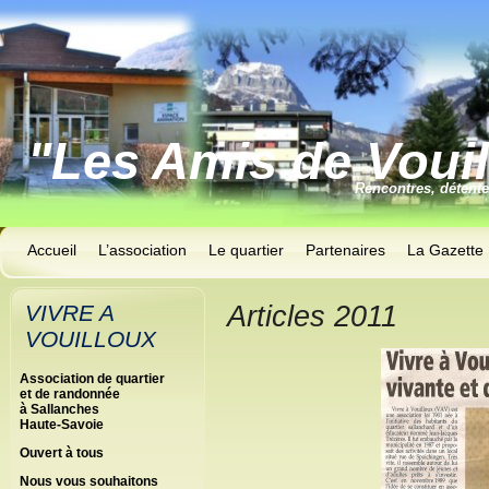
"Les Amis de Voui
Rencontres, détent
Accueil
L’association
Le quartier
Partenaires
La Gazette
VIVRE A
Articles 2011
VOUILLOUX
Association de quartier
et de randonnée
à Sallanches
Haute-Savoie
Ouvert à tous
Nous vous souhaitons