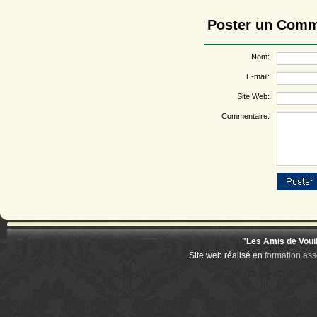
Poster un Comm
Nom:
E-mail:
Site Web:
Commentaire:
"Les Amis de Voui
Site web réalisé en
formation ass