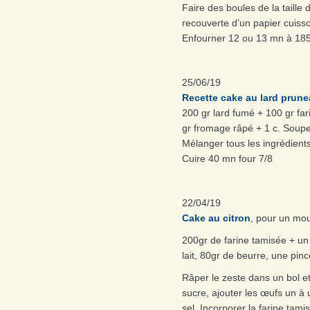
Faire des boules de la taille 
recouverte d’un papier cuiss
Enfourner 12 ou 13 mn à 185
25/06/19
Recette cake au lard prun
200 gr lard fumé + 100 gr fa
gr fromage râpé + 1 c. Soupe
Mélanger tous les ingrédients
Cuire 40 mn four 7/8
22/04/19
Cake au citron
, pour un mo
200gr de farine tamisée + un
lait, 80gr de beurre, une pinc
Râper le zeste dans un bol et 
sucre, ajouter les œufs un à un
sel. Incorporer la farine tam