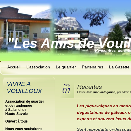
"Les Amis de Voui
Rencontres, détent
Accueil
L’association
Le quartier
Partenaires
La Gazette
VIVRE A
Sep
Recettes
01
VOUILLOUX
non catégorisé
Classé dans (
) par admin 
Association de quartier
Les pique-niques en rando
et de randonnée
à Sallanches
dégustations de gâteaux ou
Haute-Savoie
experts et souvent issus de
Ouvert à tous
Nous vous souhaitons
Sont reproduits ci-dessous