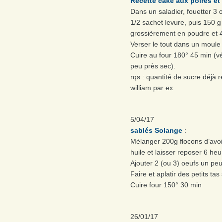
Recette cake aux poires et
Dans un saladier, fouetter 3 
1/2 sachet levure, puis 150 g
grossièrement en poudre et 
Verser le tout dans un moule
Cuire au four 180° 45 min (vér
peu près sec).
rqs : quantité de sucre déjà r
william par ex
5/04/17
sablés Solange
:
Mélanger 200g flocons d’avoi
huile et laisser reposer 6 heu
Ajouter 2 (ou 3) oeufs un peu
Faire et aplatir des petits tas
Cuire four 150° 30 min
26/01/17