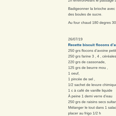
2h environAvant le passage 
Badigeonner la brioche avec 
des boules de sucre.
Au four chaud 180 degres 30m
26/07/19
Recette biscuit flocons d’
250 grs flocons d’avoine petit
250 grs farine 3 , 4 , céréale
220 grs de cassonade,
125 grs de beurre mou ,
1 oeuf,
1 pincée de sel ,
1/2 sachet de levure chimiqu
1 c à café de vanille liquide
À peine 1 demi verre d’eau
250 grs de raisins secs sultan
Mélanger le tout dans 1 saladi
placer au frigo 1/2 h