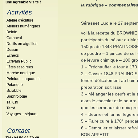
une agréable visite !
la rubrique « commentaires 
Activités
Atelier d'écriture
Sérasset Lucie
le 27 septem
Ateliers numériques
Belote
voilà la recette du BROWNI
Carnaval
participants du séjour au Mo
De fils en aiguilles
150grs de 1848 PRALINOISE –
Dessin
eb poudre – 1 pincée de sel –
Echecs
de levure chimique – 100 gro
Ecrivain Public
1 – Préchauffer le four à 170 
Fêtes et soirées
Marche nordique
2 – Casser 1848 PRALINOISE e
Peinture – aquarelle
fondre délicatement au bain-
Pétanque
préparation soit lisse.
Scrabble
3 – Mélanger les oeufs et le
Sophrologie
alors le chocolat et le beurre 
Taï Chi
que les cerneaux de noix gr
Tarot
4 – Beurrer et fariner légèr
Voyages – séjours
5 – Faire cuire à 170° penda
6 – Démouler et laisser refro
Contact
BON APPETIT