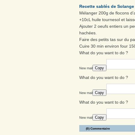
Recette sablés de Solange
Mélanger 200g de flocons d’a
+10cL huile tournesol et lais
Ajouter 2 oeufs entiers un p
hachées.
Faire des petits tas sur du pap
Cuire 30 min environ four 1
What do you want to do ?
Copy
New mail
What do you want to do ?
Copy
New mail
What do you want to do ?
Copy
New mail
(0) Commentaire