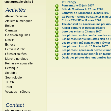
une agréable visite !
et Frangy.
Pormenaz le 03 juin 2007
Activités
Fête de Vouilloux le 12 mai 2007
Carnaval de Sallanches 25 mars 2007
Atelier d'écriture
Val Ferret – refuge bonattile 18 mars 
Col de CENISE le 11 mars 2007
Ateliers numériques
Thé dansant du 4 mars animé par Ars
Belote
Atelier couture et travaux créatifs
Carnaval
Loto des enfants 03 mars 2007
De fils en aiguilles
Les photos : atelier confection des c
Les photos :sortie raquettes clair de l
Dessin
Les photos : thé dansant du 4 février
Echecs
Les photos : loto du 10 février 2007
Ecrivain Public
Les photos : après-midi belote le lund
Fêtes et soirées
Les photos de la randonnée en raquet
Quelques photos des randonnées fami
Marche nordique
Peinture – aquarelle
Pétanque
Scrabble
Sophrologie
Taï Chi
Tarot
Voyages – séjours
Contact