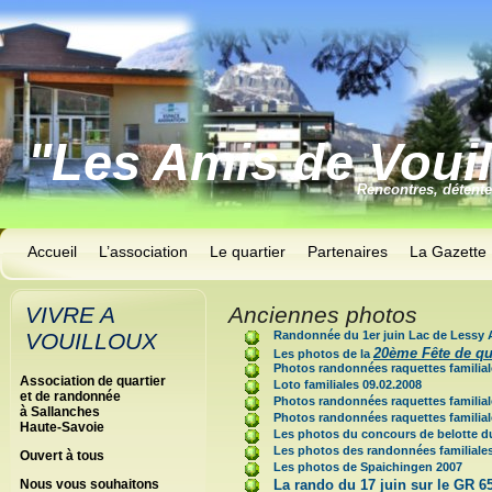
"Les Amis de Voui
Rencontres, détent
Accueil
L’association
Le quartier
Partenaires
La Gazette
VIVRE A
Anciennes photos
VOUILLOUX
Randonnée du 1er juin Lac de Lessy Ai
20ème Fête de qu
Les photos de la
Photos randonnées raquettes familiale
Association de quartier
Loto familiales 09.02.2008
et de randonnée
Photos randonnées raquettes familiale
à Sallanches
Photos randonnées raquettes familiale
Haute-Savoie
Les photos du concours de belotte du
Les photos des randonnées familiale
Ouvert à tous
Les photos de Spaichingen 2007
Nous vous souhaitons
La
rando du 17 juin sur le GR 6